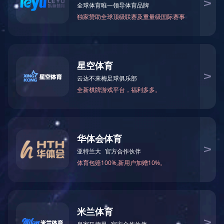
工作地点：
全部
北京
福州
广州
合肥
乌鲁木齐
西安
贵阳
哈尔滨
海口
呼和浩特
拉萨
南京
上海
石家庄
武汉
兰州
职位类别：
全部
研发
工程
营销
西宁
银川
扬州
珠海
职能
制造
长春
成都
重庆
南昌
吉隆坡
雅加达
长沙
昆明
福州
上海
南宁
通信工程师
成都