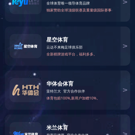
工作地点：
全部
北京
福州
广州
合肥
乌鲁木齐
西安
贵阳
哈尔滨
海口
呼和浩特
拉萨
南京
上海
石家庄
武汉
兰州
职位类别：
全部
研发
工程
营销
西宁
银川
扬州
珠海
职能
制造
长春
成都
重庆
南昌
吉隆坡
雅加达
长沙
昆明
福州
上海
南宁
通信工程师
成都