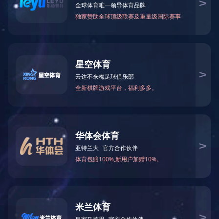
工作地点：
全部
北京
福州
广州
合肥
乌鲁木齐
西安
贵阳
哈尔滨
海口
呼和浩特
拉萨
南京
上海
石家庄
武汉
兰州
职位类别：
全部
研发
工程
营销
西宁
银川
扬州
珠海
职能
制造
长春
成都
重庆
南昌
吉隆坡
雅加达
长沙
昆明
福州
上海
南宁
通信工程师
成都